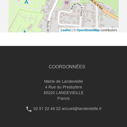
| ©
contributors
Leaflet
OpenStreetMap
COORDONNÉES
Mairie de Landevieille
4 Rue du Presbytère
85220
LANDEVIEILLE
France
02 51 22 49 22 accueil@landevieille.fr
phone