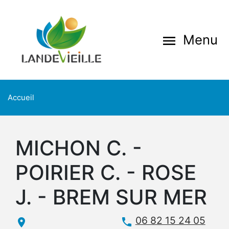
Aller
au
contenu
Menu
menu
principal
Accueil
MICHON C. -
POIRIER C. - ROSE
J. - BREM SUR MER
06 82 15 24 05
phone
place