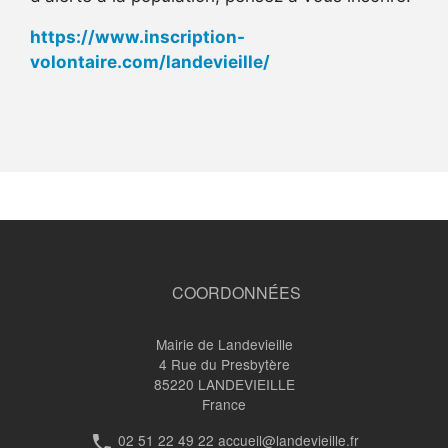
https://www.inscription-
volontaire.com/landevieille/
Liens
transversaux
de
COORDONNÉES
livre
pour
Mairie de Landevieille
4 Rue du Presbytère
Nouveaux
85220
LANDEVIEILLE
France
résidents
02 51 22 49 22 accueil@landevieille.fr
phone