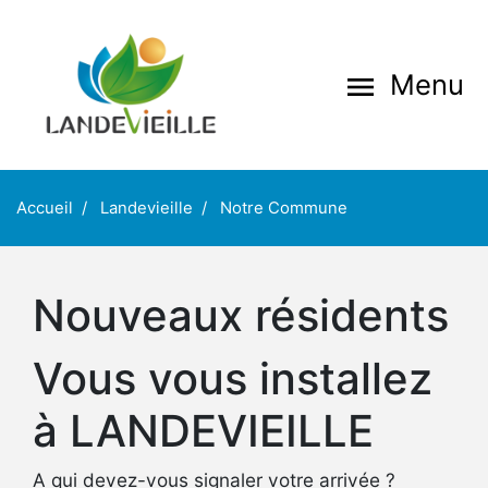
Aller
au
contenu
Menu
menu
principal
Accueil
Landevieille
Notre Commune
Nouveaux résidents
Vous vous installez
à LANDEVIEILLE
A qui devez-vous signaler votre arrivée ?