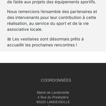
de l’aide aux projets des équipements sportifs.
Nous remercions l’ensemble des partenaires et
des intervenants pour leur contribution à cette
réalisation, au service du sport et de la vie
associative locale.
📅 Les vestiaires sont désormais prêts à
accueillir les prochaines rencontres !
Liens
transversaux
de
COORDONNÉES
livre
pour
Mairie de Landevieille
4 Rue du Presbytère
Fin
85220
LANDEVIEILLE