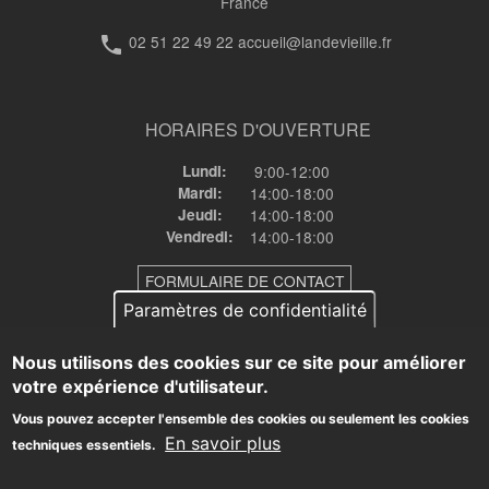
France
des
02 51 22 49 22 accueil@landevieille.fr
phone
travaux
de
HORAIRES D'OUVERTURE
rénovation
Lundi:
9:00-12:00
des
Mardi:
14:00-18:00
vestiaires
Jeudi:
14:00-18:00
Vendredi:
14:00-18:00
du
FORMULAIRE DE CONTACT
stade
Paramètres de confidentialité
de
Nous utilisons des cookies sur ce site pour améliorer
football
votre expérience d'utilisateur.
© Commune de Landevieille •
mentions-legales
•
Politique de
confidentialité
•
🔒
Vous pouvez accepter l'ensemble des cookies ou seulement les cookies
En savoir plus
techniques essentiels.
Système de publication fourni par