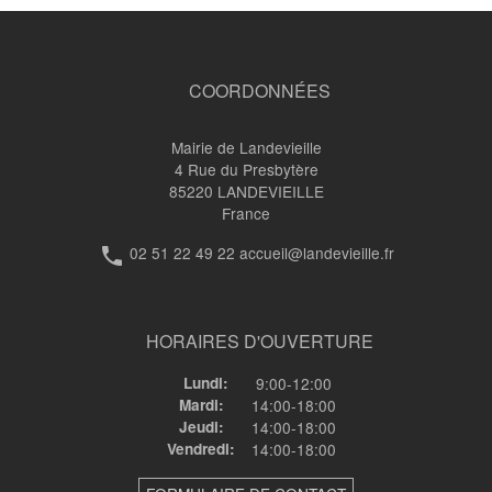
transversaux
de
COORDONNÉES
livre
pour
Mairie de Landevieille
4 Rue du Presbytère
Terrains
85220
LANDEVIEILLE
France
communaux
02 51 22 49 22 accueil@landevieille.fr
phone
à
bâtir
HORAIRES D'OUVERTURE
Lundi:
9:00-12:00
Mardi:
14:00-18:00
Jeudi:
14:00-18:00
Vendredi:
14:00-18:00