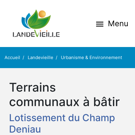
Aller
au
contenu
Menu
menu
principal
Accueil
Landevieille
Urbanisme & Environnement
Terrains
communaux à bâtir
Lotissement du Champ
Deniau