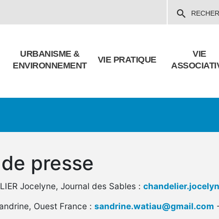
Aller
search
RECHE
au
contenu
principal
URBANISME &
VIE
VIE PRATIQUE
ENVIRONNEMENT
ASSOCIATI
 de presse
ER Jocelyne, Journal des Sables :
chandelier.jocel
drine, Ouest France :
sandrine.watiau@gmail.com
-