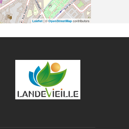
| ©
contributors
Leaflet
OpenStreetMap