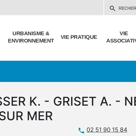
Aller
search
RECHE
au
contenu
principal
URBANISME &
VIE
VIE PRATIQUE
ENVIRONNEMENT
ASSOCIATI
ER K. - GRISET A. - N
 SUR MER
02 51 90 15 84
phone