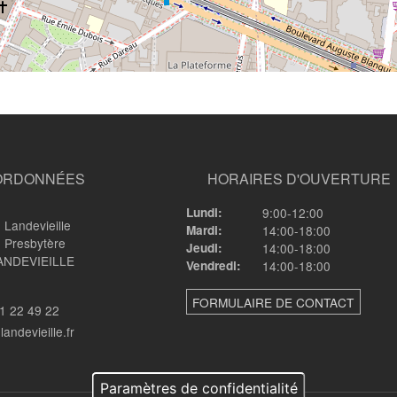
ORDONNÉES
HORAIRES D'OUVERTURE
Lundi:
9:00-12:00
 Landevieille
Mardi:
14:00-18:00
 Presbytère
Jeudi:
14:00-18:00
ANDEVIEILLE
Vendredi:
14:00-18:00
FORMULAIRE DE CONTACT
1 22 49 22
andevieille.fr
Paramètres de confidentialité