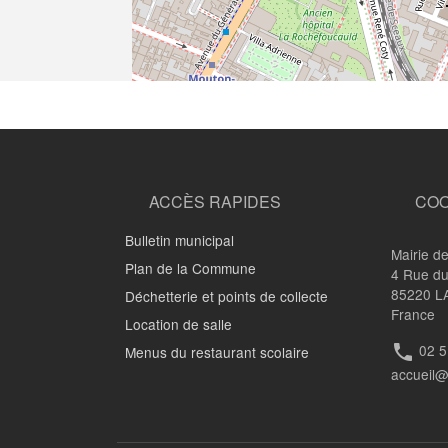
ACCÈS RAPIDES
CO
Bulletin municipal
Mairie de
Plan de la Commune
4 Rue du
85220
L
Déchetterie et points de collecte
France
Location de salle
02 5
phone
Menus du restaurant scolaire
accueil@l