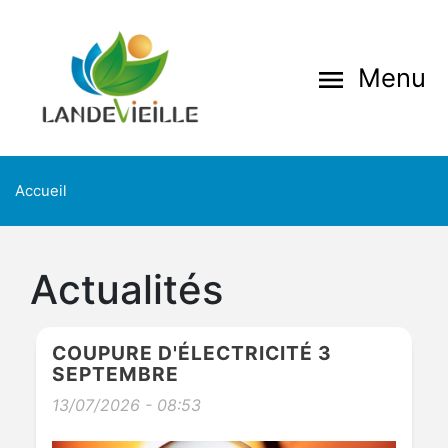
Aller
au
contenu
Menu
menu
principal
Accueil
Actualités
COUPURE D'ÉLECTRICITÉ 3
SEPTEMBRE
13/07/2026 - 08:53