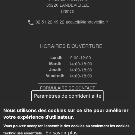
85220
LANDEVIEILLE
France
02 51 22 49 22 accueil@landevieille.fr
phone
HORAIRES D'OUVERTURE
Lundi:
9:00-12:00
Mardi:
14:00-18:00
Jeudi:
14:00-18:00
Vendredi:
14:00-18:00
FORMULAIRE DE CONTACT
Paramètres de confidentialité
Nous utilisons des cookies sur ce site pour améliorer
votre expérience d'utilisateur.
© Commune de Landevieille •
mentions-legales
•
Politique de
confidentialité
•
🔒
Vous pouvez accepter l'ensemble des cookies ou seulement les cookies
En savoir plus
techniques essentiels.