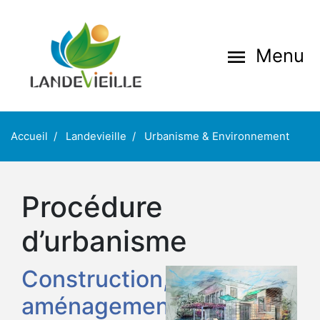
Aller
au
contenu
Menu
menu
principal
Accueil
Landevieille
Urbanisme & Environnement
Procédure
d’urbanisme
Construction,
aménagement,