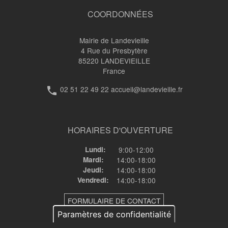
de
COORDONNÉES
livre
pour
Mairie de Landevieille
4 Rue du Presbytère
Procédure
85220
LANDEVIEILLE
France
d’urbanisme
02 51 22 49 22 accueil@landevieille.fr
phone
HORAIRES D'OUVERTURE
Lundi:
9:00-12:00
Mardi:
14:00-18:00
Jeudi:
14:00-18:00
Vendredi:
14:00-18:00
FORMULAIRE DE CONTACT
Paramètres de confidentialité